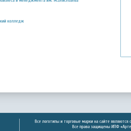
обизнеса и менеджмента им. М.Бейсебаева
ский колледж
Все логотипы и торговые марки на сайте являются 
Все права защищены ИПФ «Артек