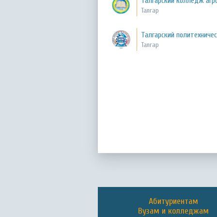
Талгарский колледж агр
Талгар
Талгарский политехниче
Талгар
Абитуриентам
Вузам и колледжам