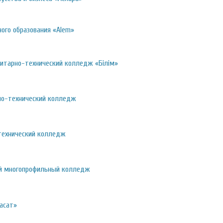
ого образования «Alem»
итарно-технический колледж «Білім»
но-технический колледж
технический колледж
ый многопрофильный колледж
асат»