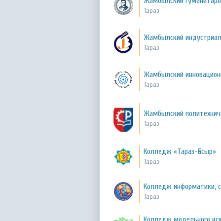
Жамбылский гуманитарн
Тараз
Жамбылский индустриал
Тараз
Жамбылский инновацио
Тараз
Жамбылский политехнич
Тараз
Колледж «Тараз-Ғасыр»
Тараз
Колледж информатики, с
Тараз
Колледж модельного иск