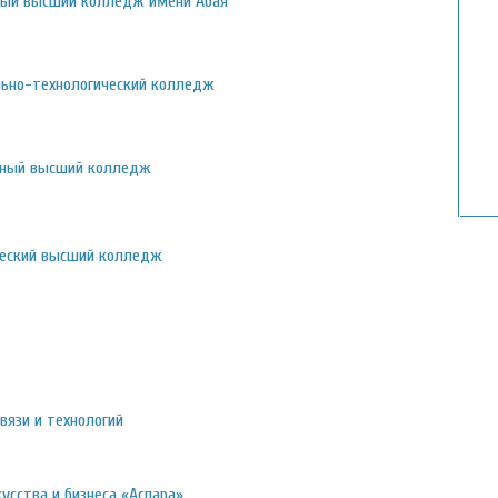
ый высший колледж имени Абая
ьно-технологический колледж
нный высший колледж
еский высший колледж
вязи и технологий
усства и бизнеса «Аспара»