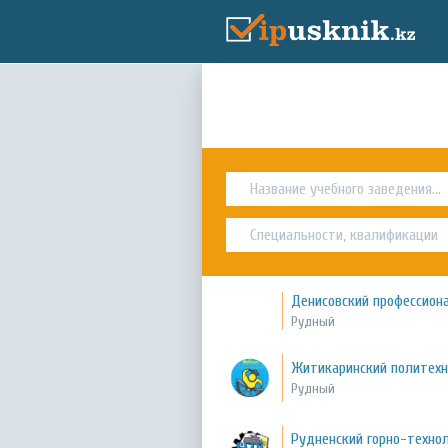
Денисовский профессион
Рудный
Житикаринский политех
Рудный
Рудненский горно-техно