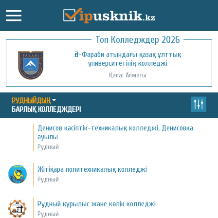
Топ Колледждер 2026
Әл-Фараби атындағы қазақ ұлттық
университетінің колледжі
Қала: Алматы
РУДНЫЙДЫҢ
БАРЛЫҚ КОЛЛЕДЖДЕРІ
Денисов кәсіптік-техникалық колледжі, Денисовка
ауылы
Рудный
Жітіқара политехникалық колледжі
Рудный
Рудный құрылыс және көлік колледжі
Рудный