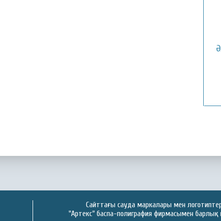
Ә
Сайттағы сауда маркалары мен логотиптер 
"Артекс" баспа-полиграфия фирмасымен барлық 