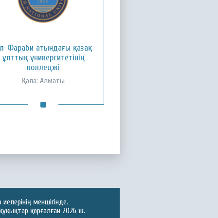
л-Фараби атындағы қазақ
ұлттық университетінің
колледжі
Қала: Алматы
иелерінің меншігінде.
құқықтар қорғалған 2026 ж.