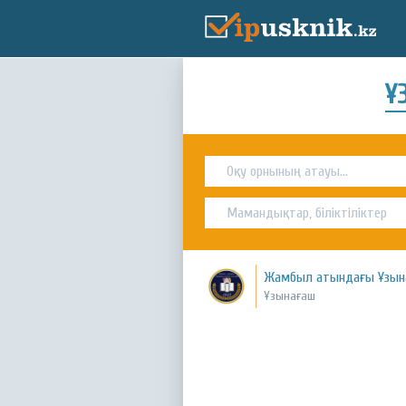
Ұ
Жамбыл атындағы Ұзына
Ұзынағаш