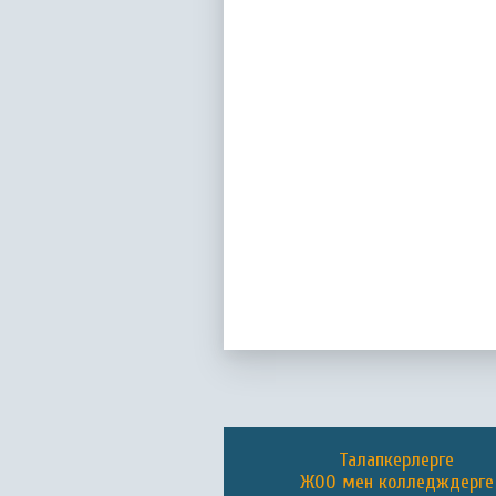
Талапкерлерге
ЖОО мен колледждерге