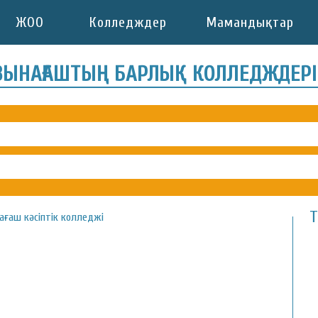
ЖОО
Колледждер
Мамандықтар
ЗЫНАҒАШТЫҢ БАРЛЫҚ КОЛЛЕДЖДЕР
Т
ғаш кәсіптік колледжі