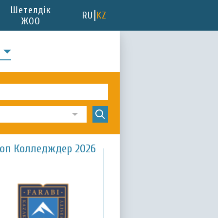
Шетелдік
RU
KZ
ЖОО
І
оп Колледждер 2026