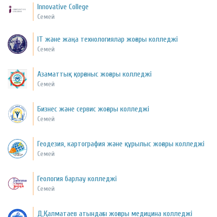
Innovative College
Семей
IT және жаңа технологиялар жоғары колледжі
Семей
Азаматтық қорғаныс жоғары колледжі
Семей
Бизнес және сервис жоғары колледжі
Семей
Геодезия, картография және құрылыс жоғары колледжі
Семей
Геология барлау колледжі
Семей
Д,Қалматаев атындағы жоғары медицина колледжі