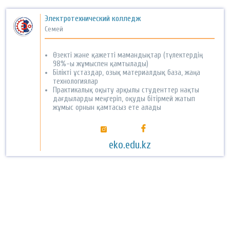
Электротехнический колледж
Семей
Өзекті және қажетті мамандықтар (түлектердің
98%-ы жұмыспен қамтылады)
Білікті ұстаздар, озық материалдық база, жаңа
технологиялар
Практикалық оқыту арқылы студенттер нақты
дағдыларды меңгеріп, оқуды бітірмей жатып
жұмыс орнын қамтасыз ете алады
eko.edu.kz