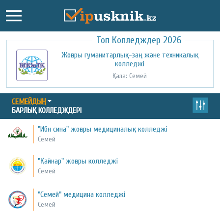
Топ Колледждер 2026
Жоғары гуманитарлық-заң және техникалық
Әл-Фараби атындағы қазақ ұлттық
университетінің колледжі
колледжі
Қала: Алматы
Қала: Семей
СЕМЕЙДЫҢ
БАРЛЫҚ КОЛЛЕДЖДЕРІ
"Ибн сина" жоғары медициналық колледжі
Семей
"Қайнар" жоғары колледжі
Семей
"Семей" медицина колледжі
Семей