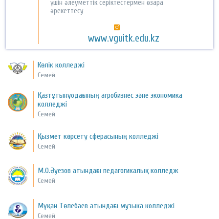
үшін әлеуметтік серіктестермен өзара
әрекеттесу
www.vguitk.edu.kz
Көлік колледжі
Семей
Қазтұтынуодағының агробизнес эәне экономика
колледжі
Семей
Қызмет көрсету сферасының колледжі
Семей
М.О.Әуезов атындағы педагогикалық колледж
Семей
Мұқан Төлебаев атындағы музыка колледжі
Семей