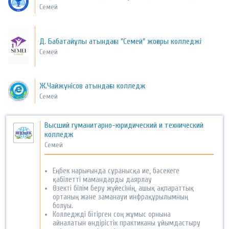
Семей
Д. Бабатайұлы атындағы "Семей" жоғары колледжі
Семей
Ж.Чайжүнісов атындағы колледж
Семей
Высший гуманитарно-юридический и технический
колледж
Семей
Еңбек нарығында сұранысқа ие, бәсекеге
қабілетті мамандарды даярлау
Өзекті білім беру жүйесінің, ашық ақпараттық
ортаның және заманауи инфрақұрылымның
болуы.
Колледжді бітірген соң жұмыс орнына
айналатын өндірістік практиканы ұйымдастыру