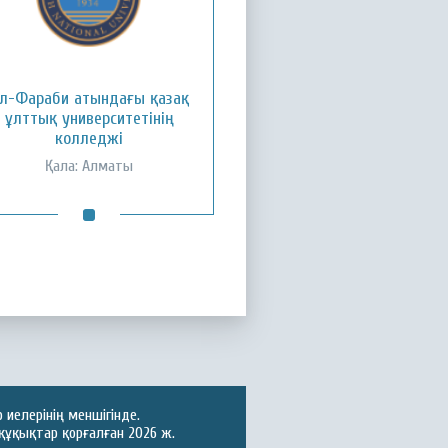
л-Фараби атындағы қазақ
ұлттық университетінің
колледжі
Қала: Алматы
иелерінің меншігінде.
құқықтар қорғалған 2026 ж.