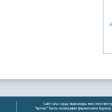
Ә
Сайттағы сауда маркалары мен логотиптер 
"Артекс" баспа-полиграфия фирмасымен барлық 