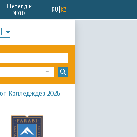
Шетелдік
RU
KZ
ЖОО
РІ
оп Колледждер 2026