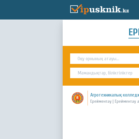
ЕР
Агротехникалық колледж
Ерейментау | Ерейментау 