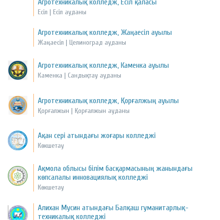
Агротехникалық колледж, Есіл қаласы
Есіл | Есіл ауданы
Агротехникалық колледж, Жаңаесіл ауылы
Жаңаесіл | Целиноград ауданы
Агротехникалық колледж, Каменка ауылы
Каменка | Сандықтау ауданы
Агротехникалық колледж, Қорғалжың ауылы
Қорғалжын | Қорғалжын ауданы
Ақан сері атындағы жоғары колледжі
Көкшетау
Ақмола облысы білім басқармасының жанындағы
көпсалалы инновациялық колледжі
Көкшетау
Алихан Мусин атындағы Балқаш гуманитарлық-
техникалық колледжі