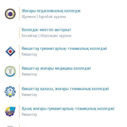
Жоғары педагогикалық колледж
Щучинск | Бурабай ауданы
Колледж-мектеп-интернат
Бозайгыр | Шортанды ауданы
Көкшетау гуманитарлық-техникалық колледжі
Көкшетау
Көкшетау жоғары медицина колледжі
Көкшетау
Көкшетау қаласы, жоғары техникалық колледжі
Көкшетау
Қазақ жоғары гуманитарлық-техникалық колледжі
Көкшетау