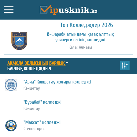
Топ Колледждер 2026
Әл-Фараби атындағы қазақ ұлттық
университетінің колледжі
Қала: Алматы
АҚМОЛА ОБЛЫСЫНЫҢ БАРЛЫҚ
БАРЛЫҚ КОЛЛЕДЖДЕРІ
"Арна" Көкшетау жоғары колледжі
Көкшетау
"Бурабай" колледжі
Көкшетау
"Мақсат" колледжі
Степногорск