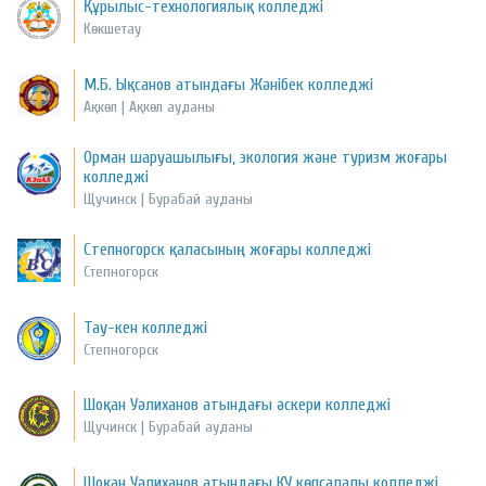
Құрылыс-технологиялық колледжі
Көкшетау
М.Б. Ықсанов атындағы Жәнібек колледжі
Ақкөл | Ақкөл ауданы
Орман шаруашылығы, экология және туризм жоғары
колледжі
Щучинск | Бурабай ауданы
Степногорск қаласының жоғары колледжі
Степногорск
Тау-кен колледжі
Степногорск
Шоқан Уәлиханов атындағы әскери колледжі
Щучинск | Бурабай ауданы
Шоқан Уәлиханов атындағы КУ көпсалалы колледжі