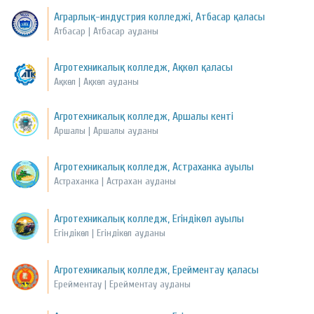
Аграрлық-индустрия колледжі, Атбасар қаласы
Атбасар | Атбасар ауданы
Агротехникалық колледж, Ақкөл қаласы
Ақкөл | Ақкөл ауданы
Агротехникалық колледж, Аршалы кенті
Аршалы | Аршалы ауданы
Агротехникалық колледж, Астраханка ауылы
Астраханка | Астрахан ауданы
Агротехникалық колледж, Егіндікөл ауылы
Егіндікөл | Егіндікөл ауданы
Агротехникалық колледж, Ерейментау қаласы
Ерейментау | Ерейментау ауданы