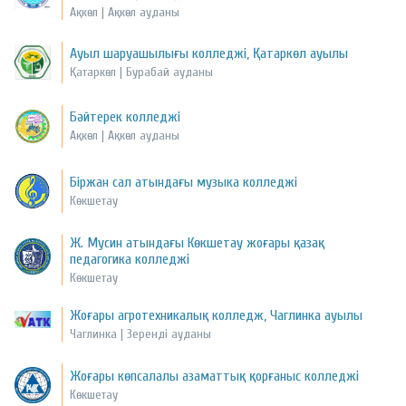
Ақкөл | Ақкөл ауданы
Ауыл шаруашылығы колледжі, Қатаркөл ауылы
Қатаркөл | Бурабай ауданы
Бәйтерек колледжі
Ақкөл | Ақкөл ауданы
Біржан сал атындағы музыка колледжі
Көкшетау
Ж. Мусин атындағы Көкшетау жоғары қазақ
педагогика колледжі
Көкшетау
Жоғары агротехникалық колледж, Чаглинка ауылы
Чаглинка | Зеренді ауданы
Жоғары көпсалалы азаматтық қорғаныс колледжі
Көкшетау