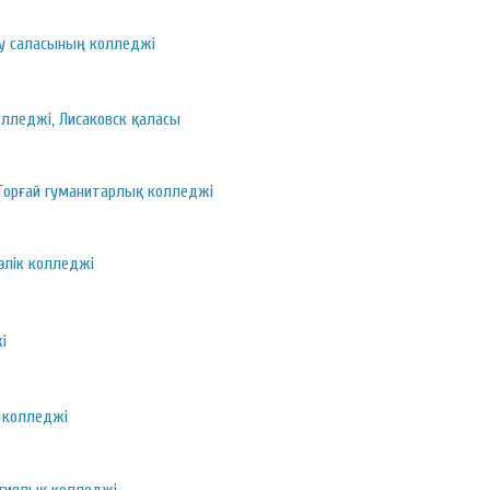
у саласының колледжі
олледжі, Лисаковск қаласы
Торғай гуманитарлық колледжі
өлік колледжі
і
 колледжі