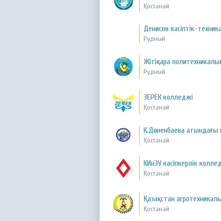
Қостанай
Денисов кәсіптік-техни
Рудный
Жітіқара политехникалы
Рудный
ЗЕРЕК колледжі
Қостанай
К.Дөненбаева атындағы 
Қостанай
КИнЭУ кәсіпкерлік колле
Қостанай
Қазақстан агротехникал
Қостанай