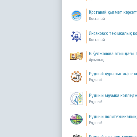
Қостанай қызмет көрсет
Қостанай
Лисаковск техникалық к
Қостанай
Н.Құлжанова атындағы 
Арқалық
Рудный құрылыс және к
Рудный
Рудный музыка колледж
Рудный
Рудный политехникалық
Рудный