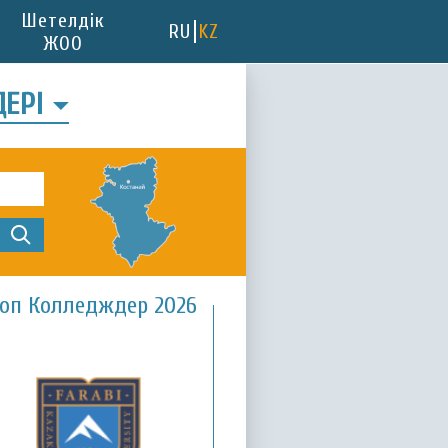
Шетелдік
RU
KZ
ЖОО
ДЕРІ
оп Колледждер 2026