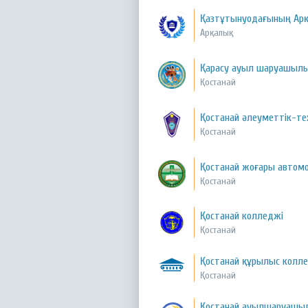
Қазтұтынуодағының Арқ
Арқалық
Қарасу ауыл шаруашылы
Қостанай
Қостанай әлеуметтік-т
Қостанай
Қостанай жоғары автомо
Қостанай
Қостанай колледжі
Қостанай
Қостанай құрылыс колл
Қостанай
Қостанай ауылшаруашыл