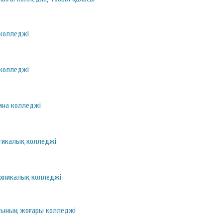
 колледжі
 колледжі
ина колледжі
гикалық колледжі
ехникалық колледжі
ғының жоғары колледжі