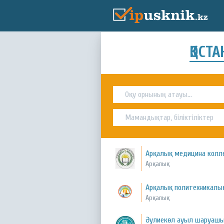
ҚОСТ
Арқалық медицина колл
Арқалық
Арқалық политехникалы
Арқалық
Әулиекөл ауыл шаруашы