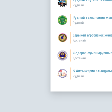
Рудный тау-кен технол
Рудный
Рудный технолоигия жән
Рудный
Сарыкөл агробизнес жән
Қостанай
Федоров ауылшаруашыл
Қостанай
Ы.Алтынсарин атындағы
Рудный