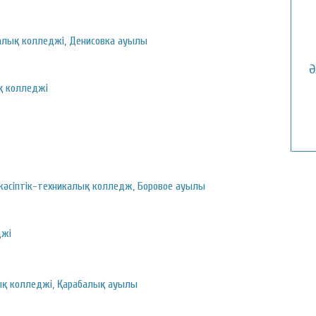
калық колледжі, Денисовка ауылы
Ә
қ колледжі
кәсіптік-техникалық колледж, Боровое ауылы
джі
ық колледжі, Қарабалық ауылы