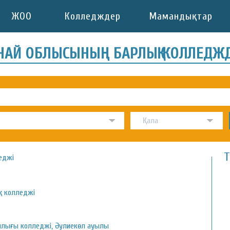
ЖОО
Колледждер
Мамандықтар
АНАЙ ОБЛЫСЫНЫҢ БАРЛЫҚ КОЛЛЕДЖ
Т
еджі
қ колледжі
лығы колледжі, Әулиекөл ауылы