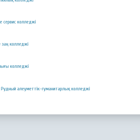
огиялық колледжі
е сервис колледжі
е заң колледжі
ығы колледжі
 Рудный әлеуметтік-гуманитарлық колледжі