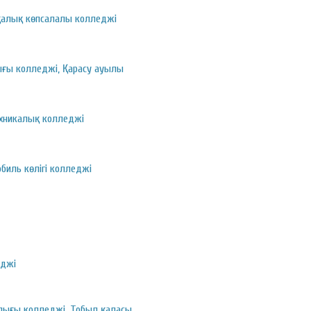
алық көпсалалы колледжі
ғы колледжі, Қарасу ауылы
ехникалық колледжі
биль көлігі колледжі
еджі
ығы колледжі, Тобыл қаласы