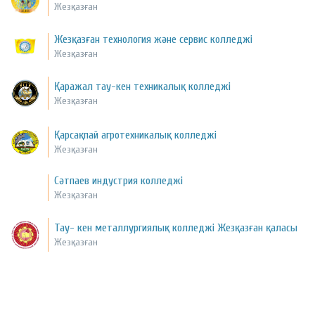
Жезқазған
Жезқазған технология және сервис колледжі
Жезқазған
Қаражал тау-кен техникалық колледжі
Жезқазған
Қарсақпай агротехникалық колледжі
Жезқазған
Сәтпаев индустрия колледжі
Жезқазған
Тау- кен металлургиялық колледжі Жезқазған қаласы
Жезқазған