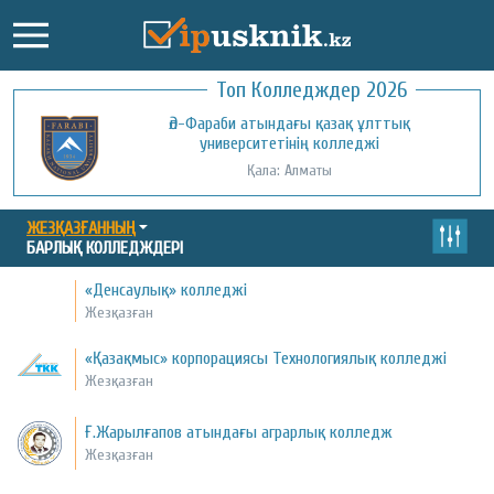
Топ Колледждер 2026
Әл-Фараби атындағы қазақ ұлттық
университетінің колледжі
Қала: Алматы
ЖЕЗҚАЗҒАННЫҢ
БАРЛЫҚ КОЛЛЕДЖДЕРІ
«Денсаулық» колледжі
Жезқазған
«Қазақмыс» корпорациясы Технологиялық колледжі
Жезқазған
Ғ.Жарылғапов атындағы аграрлық колледж
Жезқазған