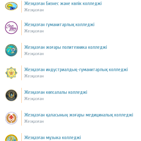
Жезқазған Бизнес және көлік колледжі
Жезқазған
Жезқазған гуманитарлық колледжі
Жезқазған
Жезқазған жоғары политехника колледжі
Жезқазған
Жезқазған индустриалдық-гуманитарлық колледжі
Жезқазған
Жезқазған көпсалалы колледжі
Жезқазған
Жезқазған қаласының жоғары медициналық колледжі
Жезқазған
Жезқазған музыка колледжі