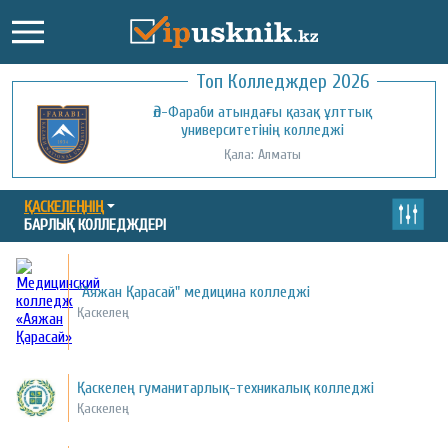
Топ Колледждер 2026
Әл-Фараби атындағы қазақ ұлттық
университетінің колледжі
Қала: Алматы
ҚАСКЕЛЕҢНІҢ
БАРЛЫҚ КОЛЛЕДЖДЕРІ
"Аяжан Қарасай" медицина колледжі
Қаскелең
Қаскелең гуманитарлық-техникалық колледжі
Қаскелең