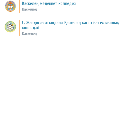
Қаскелең мәдениет колледжі
Қаскелең
С. Жандосов атындағы Қаскелең кәсіптік-техникалық
колледжі
Қаскелең