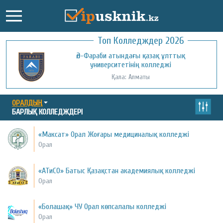
Топ Колледждер 2026
Әл-Фараби атындағы қазақ ұлттық
университетінің колледжі
Қала: Алматы
ОРАЛДЫҢ
БАРЛЫҚ КОЛЛЕДЖДЕРІ
«Mаксат» Орал Жоғары медициналық колледжі
Орал
«АТиСО» Батыс Қазақстан академиялық колледжі
Орал
«Болашақ» ЧУ Орал көпсалалы колледжі
Орал