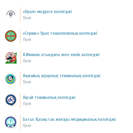
«Орал» медресе колледжі
Орал
«Сервис» Урал технологиялық колледжі
Орал
А.Иманов атындағы жол-көлік колледжі
Орал
Ақжайық аграрлық техникалық колледжі
Орал
Ақсай техникалық колледжі
Орал
Батыс Қазақстан жоғары медициналық колледжі
Орал