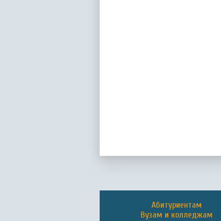
Абитуриентам
Вузам и колледжам