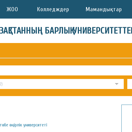
ЖОО
Колледждер
Мамандықтар
АЗАҚСТАННЫҢ БАРЛЫҚ УНИВЕРСИТЕТТЕ
өбе өңірлік университеті