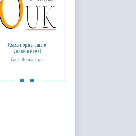
ожа Ахмет Ясауи атындағы
Қызылорда ашық
Халықаралық қазақ-түрік
университеті
университеті
Қала: Қызылорда
Қала: Түркістан