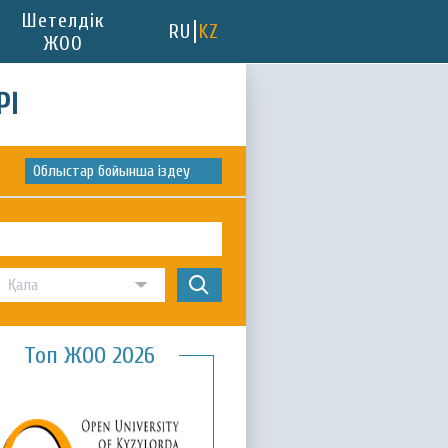
Шетелдік
RU
KZ
ЖОО
РІ
Облыстар бойынша іздеу
Топ ЖОО 2026