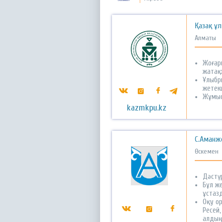
Қазақ ұ
Алматы
Жоғар
жатақ
Ұлыбри
жетекш
Жұмыс
kazmkpu.kz
С.Аманж
Өскемен
Дәстү
Бұл же
ұстаз
Оқу ор
Ресей,
алдың