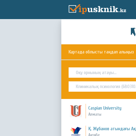
Қ
Картада облысты таңдап алыңыз
Caspian University
Алматы
Қ. Жұбанов атындағы Ақт
Ақтөбе