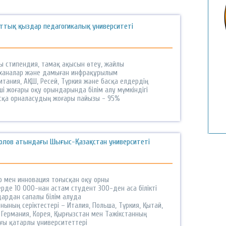
лттық қыздар педагогикалық университеті
ы стипендия, тамақ ақысын өтеу, жайлы
ханалар және дамыған инфрақұрылым
Қ
тания, АҚШ, Ресей, Түркия және басқа елдердің
і жоғары оқу орындарында білім алу мүмкіндігі
қа орналасудың жоғары пайызы - 95%
олов атындағы Шығыс-Қазақстан университеті
р мен инновация тоғысқан оқу орны
рде 10 000-нан астам студент 300-ден аса білікті
дардан сапалы білім алуда
нының серіктестері – Италия, Польша, Түркия, Қытай,
 Германия, Корея, Қырғызстан мен Тәжікстанның
ғы қатарлы университеттері