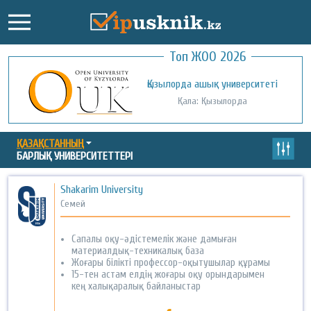
Топ ЖОО 2026
Қожа Ахмет Ясауи атындағы Халықаралық
Қызылорда ашық университеті
қазақ-түрік университеті
Қала: Қызылорда
Қала: Түркістан
ҚАЗАҚСТАННЫҢ
БАРЛЫҚ УНИВЕРСИТЕТТЕРІ
Shakarim University
Семей
Сапалы оқу-әдістемелік және дамыған
материалдық-техникалық база
Жоғары білікті профессор-оқытушылар құрамы
15-тен астам елдің жоғары оқу орындарымен
кең халықаралық байланыстар