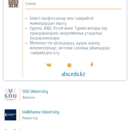
Семей
Білікті профессорлар мен тәжірибелі
мамандардан оқыту
Еуропа, АҚШ, Ресей және Түркия жоғары оқу
орындарындағы академиялық ұтқырлық
бағдарламалары
Мемлекеттік органдарда, құқық қорғау
мекемелерінде, жетекші салалық ұйымдарда
тәжірибеден өту
abu.edu.kz
SDU University
Алматы
Ualikhanov University
Көкшетау