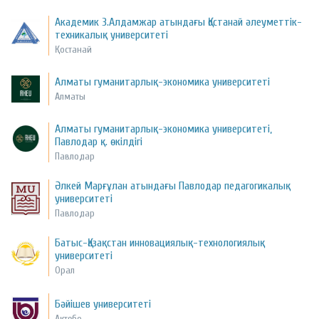
Академик З.Алдамжар атындағы Қостанай әлеуметтік-
техникалық университеті
Қостанай
Алматы гуманитарлық-экономика университеті
Алматы
Алматы гуманитарлық-экономика университеті,
Павлодар қ. өкілдігі
Павлодар
Әлкей Марғұлан атындағы Павлодар педагогикалық
университеті
Павлодар
Батыс-Қазақстан инновациялық-технологиялық
университеті
Орал
Бәйішев университеті
Ақтөбе