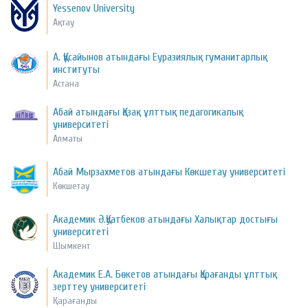
Yessenov University
Ақтау
А. Құсайынов атындағы Еуразиялық гуманитарлық
институты
Астана
Абай атындағы Қазақ ұлттық педагогикалық
университеті
Алматы
Абай Мырзахметов атындағы Көкшетау университеті
Көкшетау
Академик Ә.Қуатбеков атындағы Халықтар достығы
университеті
Шымкент
Академик Е.А. Бөкетов атындағы Қарағанды ұлттық
зерттеу университеті
Қарағанды