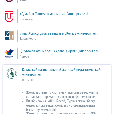
Жұмабек Тәшенев атындағы Университеті
Шымкент
Ілияс Жансүгүров атындағы Жетісу университеті
Талдықорған
Қ. Жұбанов атындағы Ақтөбе өңірлік университеті
Ақтөбе
Казахский национальный женский педагогический
университет
Алматы
Жоғары стипендия, тамақ ақысын өтеу, жайлы
жатақханалар және дамыған инфрақұрылым
Ұлыбритания, АҚШ, Ресей, Түркия және басқа
елдердің жетекші жоғары оқу орындарында
білім алу мүмкіндігі