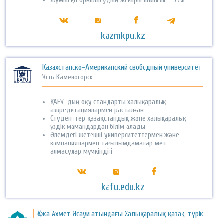
Жұмысқа орналасудың жоғары пайызы - 95%
kazmkpu.kz
Казахстанско-Американский свободный университет
Усть-Каменогорск
ҚАЕУ-дың оқу стандарты халықаралық
аккредитациялармен расталған
Студенттер қазақстандық және халықаралық
үздік мамандардан білім алады
Әлемдегі жетекші университеттермен және
компаниялармен тағылымдамалар мен
алмасулар мүмкіндігі
kafu.edu.kz
Қожа Ахмет Ясауи атындағы Халықаралық қазақ-түрік