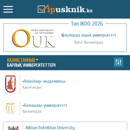
Топ ЖОО 2026
Қожа Ахмет Ясауи атындағы Халықаралық
Қызылорда ашық университеті
қазақ-түрік университеті
Қала: Қызылорда
Қала: Түркістан
ҚАЗАҚСТАННЫҢ
БАРЛЫҚ УНИВЕРСИТЕТТЕРІ
«Bolashaq» академиясы
Қарағанды
«Болашақ» университеті
Қызылорда
Alikhan Bokeikhan University