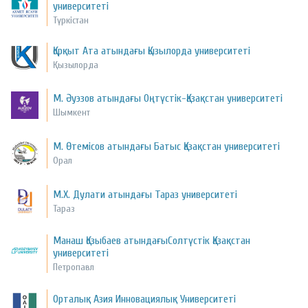
университеті
Түркістан
Қорқыт Ата атындағы Қызылорда университеті
Қызылорда
М. Әуэзов атындағы Оңтүстік-Қазақстан университеті
Шымкент
М. Өтемісов атындағы Батыс Қазақстан университеті
Орал
М.Х. Дулати атындағы Тараз университеті
Тараз
Манаш Қозыбаев атындағыСолтүстік Қазақстан
университеті
Петропавл
Орталық Азия Инновациялық Университеті