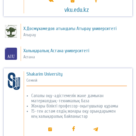
vku.edu.kz
Х.Досмұхамедов атындағы Атырау университеті
Атырау
Халықаралық Астана университеті
Астана
Shakarim University
Семей
Сапалы оқу-әдістемелік және дамыған
материалдық-техникалық база
Жоғары білікті профессор-оқытушылар құрамы
15-тен астам елдің жоғары оқу орындарымен
кең халықаралық байланыстар