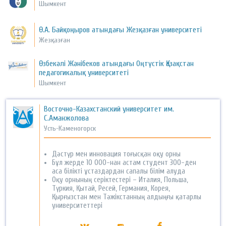
Шымкент
Ө.А. Байқоңыров атындағы Жезқазған университеті
Жезқазған
Өзбекәлі Жәнібеков атындағы Оңтүстік Қазақстан
педагогикалық университеті
Шымкент
Восточно-Казахстанский университет им.
С.Аманжолова
Усть-Каменогорск
Дәстүр мен инновация тоғысқан оқу орны
Бұл жерде 10 000-нан астам студент 300-ден
аса білікті ұстаздардан сапалы білім алуда
Оқу орнының серіктестері – Италия, Польша,
Түркия, Қытай, Ресей, Германия, Корея,
Қырғызстан мен Тәжікстанның алдыңғы қатарлы
университеттері