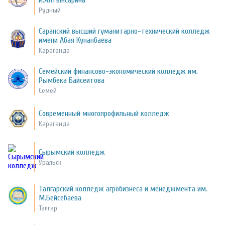
И.Алтынсарина
Рудный
Саранский высший гуманитарно-технический колледж
имени Абая Кунанбаева
Караганда
Семейский финансово-экономический колледж им.
Рымбека Байсеитова
Семей
Современный многопрофильный колледж
Караганда
Сырымский колледж
Уральск
Талгарский колледж агробизнеса и менеджмента им.
М.Бейсебаева
Талгар