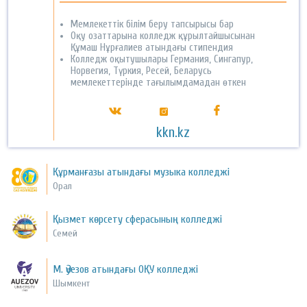
Мемлекеттік білім беру тапсырысы бар
Оқу озаттарына колледж құрылтайшысынан
Құмаш Нұрғалиев атындағы стипендия
Колледж оқытушылары Германия, Сингапур,
Норвегия, Түркия, Ресей, Беларусь
мемлекеттерінде тағылымдамадан өткен
kkn.kz
Құрманғазы атындағы музыка колледжі
Орал
Қызмет көрсету сферасының колледжі
Семей
М. Әуезов атындағы ОҚУ колледжі
Шымкент