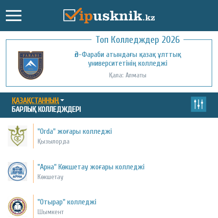
Топ Колледждер 2026
Әл-Фараби атындағы қазақ ұлттық
университетінің колледжі
Қала: Алматы
ҚАЗАҚСТАННЫҢ
БАРЛЫҚ КОЛЛЕДЖДЕРІ
"Orda" жоғары колледжі
Қызылорда
"Арна" Көкшетау жоғары колледжі
Көкшетау
"Отырар" колледжі
Шымкент