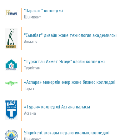
"Парасат" колледжі
Шымкент
"Сымбат" дизайн және технология академиясы
Алматы
"Түркістан Ахмет Ясауи" кәсіби колледжі
Түркістан
«Аспара» мәнерлік өнер және бизнес колледжі
Тараз
«Тұран» колледжі Астана қаласы
Астана
Shymkent жоғары педагогикалық колледжі
Шымкент