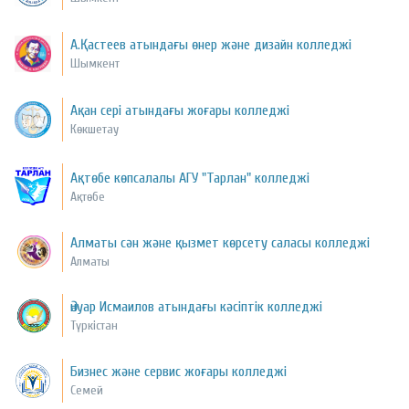
А.Қастеев атындағы өнер және дизайн колледжі
Шымкент
Ақан сері атындағы жоғары колледжі
Көкшетау
Ақтөбе көпсалалы АГУ "Тарлан" колледжі
Ақтөбе
Алматы сән және қызмет көрсету саласы колледжі
Алматы
Әнуар Исмаилов атындағы кәсіптік колледжі
Түркістан
Бизнес және сервис жоғары колледжі
Семей