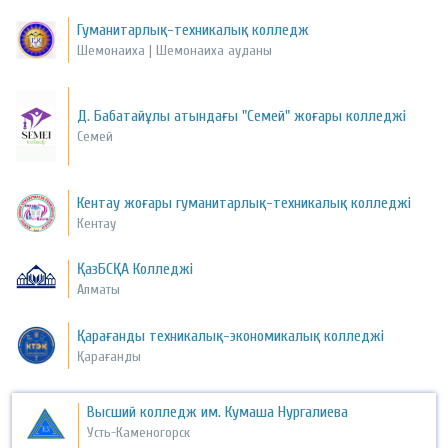
Гуманитарлық-техникалық колледж
Шемонаиха | Шемонаиха ауданы
Д. Бабатайұлы атындағы "Семей" жоғары колледжі
Семей
Кентау жоғары гуманитарлық-техникалық колледжі
Кентау
ҚазБСҚА Колледжі
Алматы
Қарағанды техникалық-экономикалық колледжі
Қарағанды
Высший колледж им. Кумаша Нургалиева
Усть-Каменогорск