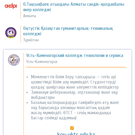
О.Таңсықбаев атындағы Алматы сәндік-қолданбалы
өнер колледжі
Алматы
Оңтүстік Қазақстан гуманитарлық-техникалық
колледжі
Түркістан
Усть-Каменогорский колледж технологии и сервиса
Усть-Каменогорск
Мемлекеттік білім беру тапсырысы — тегін әрі
қолжетімді білім алу мүмкіндігі. Студенттерді
қолдау: шәкіртақы және әлеуметтік кепілдіктер
Заманауи шеберханалар, зертханалар және оқу
жабдықтары
Базалық кәсіпорындарда тәжірибеден өту және
оқу барысында алғашқы мансаптық қадам
жасау мүмкіндігі. ӨТСТ - сенің мамандыққа
бастар сенімді қадамың!
kgu-ukts.edu.kz