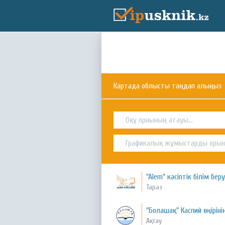
Картада облысты таңдап алыңыз
"Alem" кәсіптік білім бе
Тараз
"Болашақ" Каспий өңірін
Ақтау