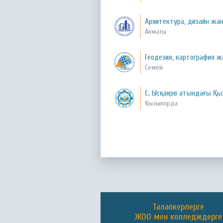
Архитектура, дизайн жә
Алматы
Геодезия, картография 
Семей
С. Ысқақов атындағы Қы
Қызылорда
Талапкерлерге
ЖОО мен колледждерге