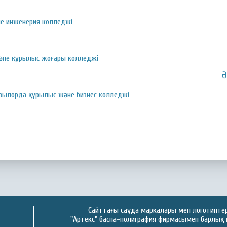
не инженерия колледжі
және құрылыс жоғары колледжі
Ә
зылорда құрылыс және бизнес колледжі
Сайттағы сауда маркалары мен логотиптер 
"Артекс" баспа-полиграфия фирмасымен барлық 