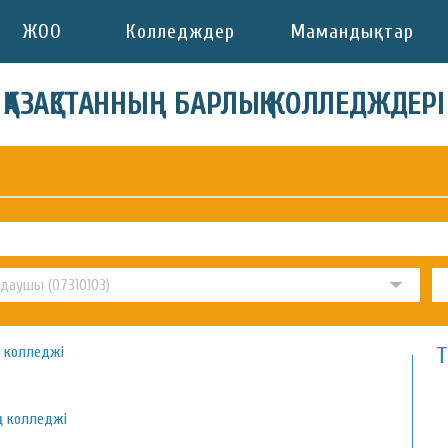
ЖОО
Колледждер
Мамандықтар
ҚАЗАҚСТАННЫҢ БАРЛЫҚ КОЛЛЕДЖДЕРІ
Т
ру колледжі
ің колледжі