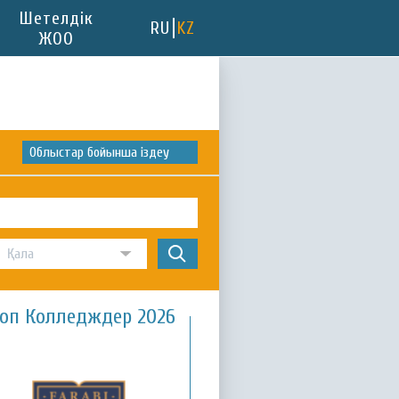
Шетелдік
RU
KZ
ЖОО
Облыстар бойынша іздеу
оп Колледждер 2026